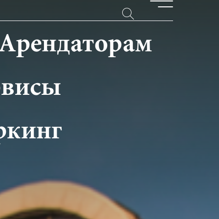
Арендаторам
рвисы
ркинг