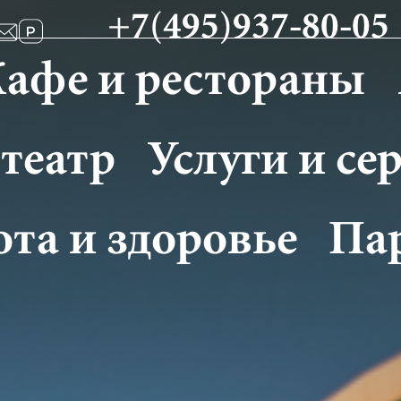
+7(495)937-80-05
афе и рестораны
театр
Услуги и се
ота и здоровье
Па